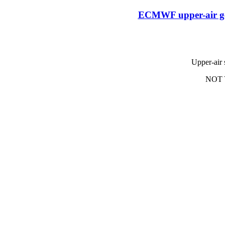
ECMWF upper-air geop
Upper-air 
NOT 