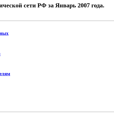
ческой сети РФ за Январь 2007 года.
нных
й
елям