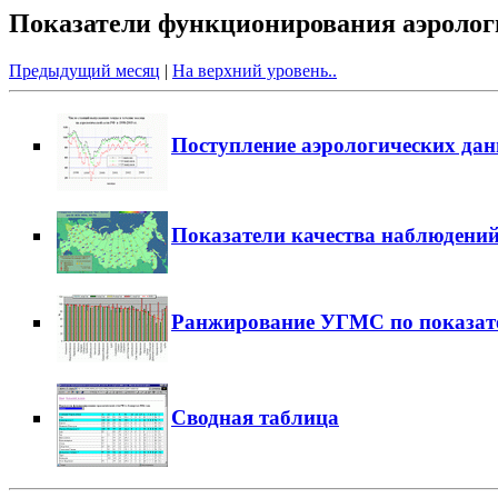
Показатели функционирования аэрологи
Предыдущий месяц
|
На верхний уровень..
Поступление аэрологических да
Показатели качества наблюдени
Ранжирование УГМС по показат
Сводная таблица