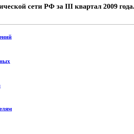
еской сети РФ за III квартал 2009 года
ений
нных
й
елям