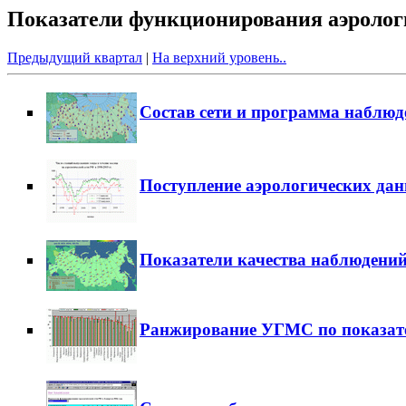
Показатели функционирования аэрологич
Предыдущий квартал
|
На верхний уровень..
Состав сети и программа наблюд
Поступление аэрологических да
Показатели качества наблюдени
Ранжирование УГМС по показат