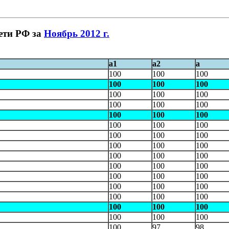
ети РФ за
Ноябрь 2012 г.
а1
а2
а
100
100
100
100
100
100
100
100
100
100
100
100
100
100
100
100
100
100
100
100
100
100
100
100
100
100
100
100
100
100
100
100
100
100
100
100
100
100
100
100
100
100
100
100
100
100
97
98