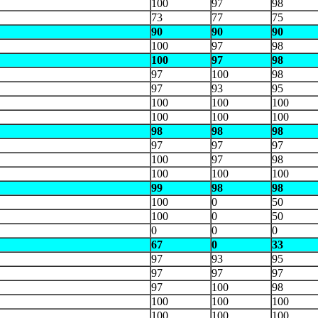
100
97
98
73
77
75
90
90
90
100
97
98
100
97
98
97
100
98
97
93
95
100
100
100
100
100
100
98
98
98
97
97
97
100
97
98
100
100
100
99
98
98
100
0
50
100
0
50
0
0
0
67
0
33
97
93
95
97
97
97
97
100
98
100
100
100
100
100
100