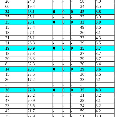
26
24.8
-
-
-
58
4.0
60
19.4
-
-
-
34
3.5
34
23.1
0
0
0
45
3.8
25
25.1
-
-
-
32
3.9
25
25.1
0
0
0
32
3.9
15
28.4
-
-
-
49
3.6
18
27.1
-
-
-
26
3.1
21
26.1
-
-
-
33
4.3
21
26.3
-
-
-
29
3.5
19
26.9
0
0
0
35
3.7
18
27.3
-
-
-
27
3.7
20
26.3
-
-
-
29
3.7
8
32.3
-
-
-
30
3.4
14
28.7
0
0
0
29
3.6
15
28.5
-
-
-
36
3.6
86
17.2
-
-
-
33
5.1
-
-
-
-
-
-
-
36
22.8
0
0
0
35
4.3
33
23.2
-
-
-
31
3.2
47
20.9
-
-
-
28
3.1
23
25.5
-
-
-
24
3.2
42
21.7
-
-
-
59
4.2
35
22.9
-
-
-
51
3.0