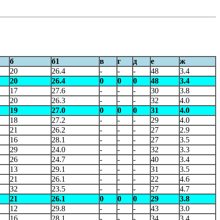
б
б1
в
г
д
е
ж
20
26.4
-
-
-
48
3.4
20
26.4
0
0
0
48
3.4
17
27.6
-
-
-
30
3.8
20
26.3
-
-
-
32
4.0
19
27.0
0
0
0
31
4.0
18
27.2
-
-
-
29
4.0
21
26.2
-
-
-
27
2.9
16
28.1
-
-
-
27
3.5
29
24.0
-
-
-
32
3.3
26
24.7
-
-
-
40
3.4
13
29.1
-
-
-
31
3.5
21
26.1
-
-
-
22
4.6
32
23.5
-
-
-
27
4.7
21
26.1
0
0
0
29
3.8
12
29.8
-
-
-
43
3.0
16
28.1
-
-
-
34
3.4