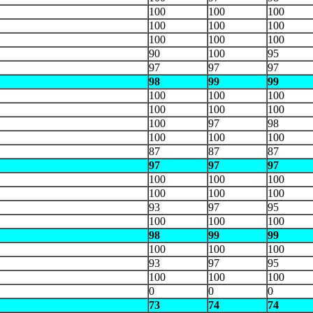
100
100
100
100
100
100
100
100
100
90
100
95
97
97
97
98
99
99
100
100
100
100
100
100
100
97
98
100
100
100
87
87
87
97
97
97
100
100
100
100
100
100
93
97
95
100
100
100
98
99
99
100
100
100
93
97
95
100
100
100
0
0
0
73
74
74