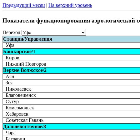
Предыдущий месяц
|
На верхний уровень
Показатели функционирования аэрологической с
Переход:
Станции/Управления
Уфа
Башкирское/1
Киров
Нижний Новгород
Верхне-Волжское/2
Аян
Зея
Николаевск
Благовещенск
Сутур
Комсомольск
Хабаровск
Советская Гавань
Дальневосточное/8
Чара
Багдарин