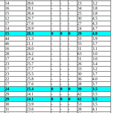
14
28.6
-
-
-
23
3.2
16
28.1
-
-
-
34
3.8
15
28.4
-
-
-
25
3.8
12
29.7
-
-
-
30
4.5
17
27.6
-
-
-
27
4.3
14
28.9
-
-
-
24
4.7
15
28.3
0
0
0
29
4.0
44
21.3
-
-
-
33
3.9
46
21.1
-
-
-
55
3.7
16
28.0
-
-
-
31
3.1
28
24.2
-
-
-
63
3.0
17
27.4
-
-
-
31
3.0
23
25.7
-
-
-
26
3.4
17
27.7
-
-
-
33
3.2
23
25.5
-
-
-
30
3.7
22
25.8
-
-
-
36
4.0
17
27.6
-
-
-
28
3.7
24
25.4
0
0
0
39
3.5
29
24.1
-
-
-
42
3.5
29
24.1
0
0
0
42
3.5
30
23.9
-
-
-
53
3.5
31
23.6
-
-
-
28
4.1