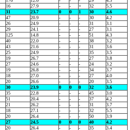
176
12.6
-
-
-
29
4.3
16
27.9
-
-
+
32
5.5
31
23.7
0
0
1
30
4.6
47
20.9
-
-
-
30
4.2
26
24.9
-
-
-
31
3.1
29
24.1
-
-
-
27
3.1
125
14.8
-
-
-
51
4.3
40
22.0
-
-
-
38
3.2
43
21.6
-
-
-
31
3.6
25
24.9
-
-
-
35
3.5
19
26.7
-
-
-
27
3.8
27
24.6
-
-
-
24
3.2
19
26.8
-
-
-
34
3.7
18
27.0
-
-
-
27
4.0
20
26.6
-
-
-
20
3.5
30
23.9
0
0
0
32
3.6
35
22.8
-
-
-
45
3.0
51
20.4
-
-
-
37
4.2
21
26.2
-
-
-
31
3.7
18
27.1
-
-
-
32
5.5
20
26.4
-
-
-
50
3.9
27
24.5
0
0
0
40
4.2
20
26.4
-
-
-
35
3.4