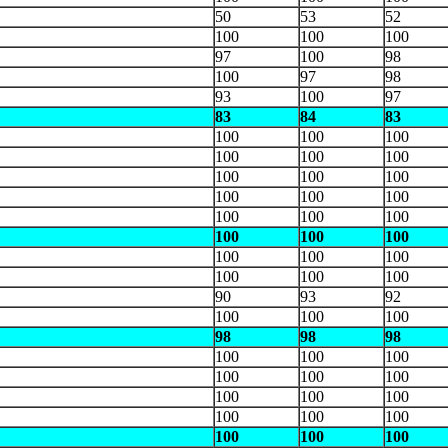
50
53
52
100
100
100
97
100
98
100
97
98
93
100
97
83
84
83
100
100
100
100
100
100
100
100
100
100
100
100
100
100
100
100
100
100
100
100
100
100
100
100
90
93
92
100
100
100
98
98
98
100
100
100
100
100
100
100
100
100
100
100
100
100
100
100