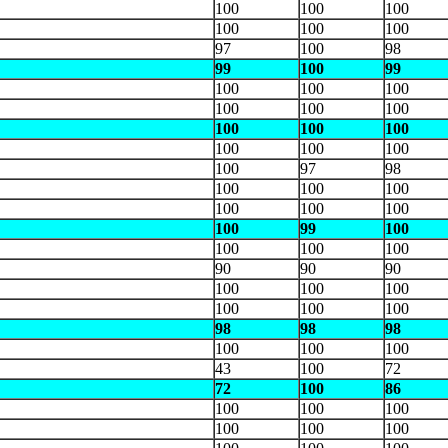
100
100
100
100
100
100
97
100
98
99
100
99
100
100
100
100
100
100
100
100
100
100
100
100
100
97
98
100
100
100
100
100
100
100
99
100
100
100
100
90
90
90
100
100
100
100
100
100
98
98
98
100
100
100
43
100
72
72
100
86
100
100
100
100
100
100