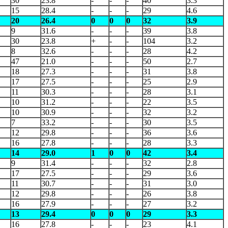
30
23.8
-
-
-
40
3.3
15
28.4
-
-
-
29
4.6
20
26.4
0
0
0
32
3.9
9
31.6
-
-
-
39
3.8
30
23.8
+
-
-
104
3.2
8
32.6
-
-
-
28
4.2
47
21.0
-
-
-
50
2.7
18
27.3
-
-
-
31
3.8
17
27.5
-
-
-
25
2.9
11
30.3
-
-
-
28
3.1
10
31.2
-
-
-
22
3.5
10
30.9
-
-
-
32
3.2
7
33.2
-
-
-
30
3.5
12
29.8
-
-
-
36
3.6
16
27.8
-
-
-
28
3.3
14
29.0
1
0
0
42
3.4
9
31.4
-
-
-
32
2.8
17
27.5
-
-
-
29
3.6
11
30.7
-
-
-
31
3.0
12
29.8
-
-
-
26
3.8
16
27.9
-
-
-
27
3.2
13
29.4
0
0
0
29
3.3
16
27.8
-
-
-
23
4.1