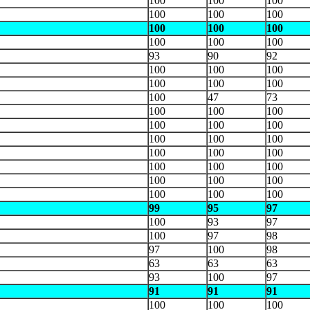
100
100
100
100
100
100
100
100
100
100
100
100
93
90
92
100
100
100
100
100
100
100
47
73
100
100
100
100
100
100
100
100
100
100
100
100
100
100
100
100
100
100
100
100
100
99
95
97
100
93
97
100
97
98
97
100
98
63
63
63
93
100
97
91
91
91
100
100
100