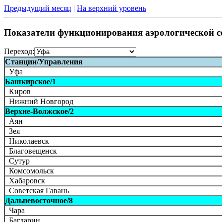
Предыдущий месяц
|
На верхний уровень
Показатели функционирования аэрологической с
Переход:
Станции/Управления
Уфа
Башкирское/1
Киров
Нижний Новгород
Верхне-Волжское/2
Аян
Зея
Николаевск
Благовещенск
Сутур
Комсомольск
Хабаровск
Советская Гавань
Дальневосточное/8
Чара
Багдарин