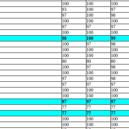
100
100
100
93
100
97
97
100
98
100
100
100
97
97
97
100
100
100
98
100
99
100
97
98
100
100
100
100
100
100
80
80
80
100
97
98
100
100
100
97
100
98
97
97
97
100
100
100
100
100
100
97
97
97
77
77
77
77
77
77
100
100
100
100
100
100