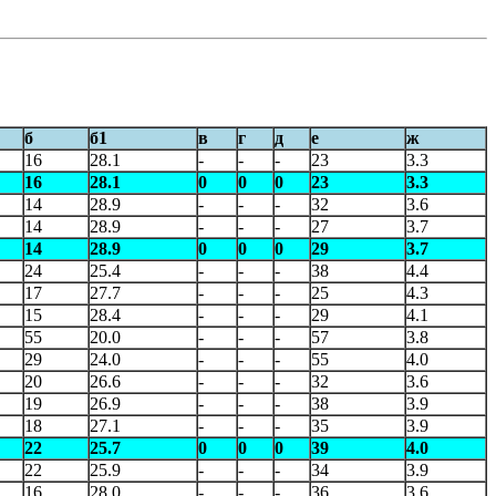
б
б1
в
г
д
е
ж
16
28.1
-
-
-
23
3.3
16
28.1
0
0
0
23
3.3
14
28.9
-
-
-
32
3.6
14
28.9
-
-
-
27
3.7
14
28.9
0
0
0
29
3.7
24
25.4
-
-
-
38
4.4
17
27.7
-
-
-
25
4.3
15
28.4
-
-
-
29
4.1
55
20.0
-
-
-
57
3.8
29
24.0
-
-
-
55
4.0
20
26.6
-
-
-
32
3.6
19
26.9
-
-
-
38
3.9
18
27.1
-
-
-
35
3.9
22
25.7
0
0
0
39
4.0
22
25.9
-
-
-
34
3.9
16
28.0
-
-
-
36
3.6