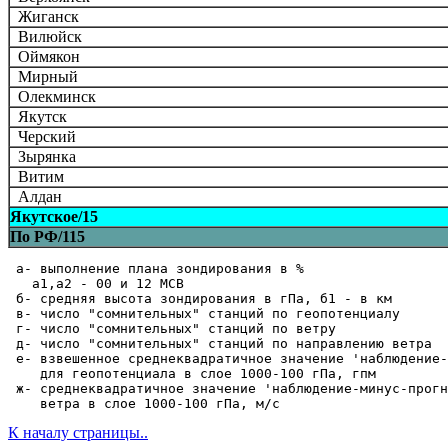
Жиганск
Вилюйск
Оймякон
Мирный
Олекминск
Якутск
Черский
Зырянка
Витим
Алдан
Якутское/15
По РФ/115
 а- выполнение плана зондирования в %

   а1,а2 - 00 и 12 МСВ  

 б- средняя высота зондирования в гПа, б1 - в км  

 в- число "сомнительных" станций по геопотенциалу

 г- число "сомнительных" станций по ветру

 д- число "сомнительных" станций по направлению ветра

 е- взвешенное среднеквадратичное значение 'наблюдение-
    для геопотенциала в слое 1000-100 гПа, гпм

 ж- среднеквадратичное значение 'наблюдение-минус-прогн
К началу страницы..