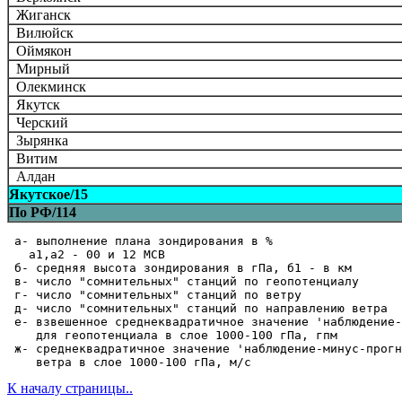
Жиганск
Вилюйск
Оймякон
Мирный
Олекминск
Якутск
Черский
Зырянка
Витим
Алдан
Якутское/15
По РФ/114
 а- выполнение плана зондирования в %

   а1,а2 - 00 и 12 МСВ  

 б- средняя высота зондирования в гПа, б1 - в км  

 в- число "сомнительных" станций по геопотенциалу

 г- число "сомнительных" станций по ветру

 д- число "сомнительных" станций по направлению ветра

 е- взвешенное среднеквадратичное значение 'наблюдение-
    для геопотенциала в слое 1000-100 гПа, гпм

 ж- среднеквадратичное значение 'наблюдение-минус-прогн
К началу страницы..