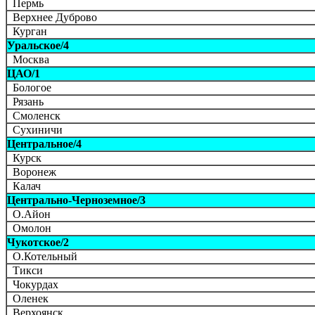
Пермь
Верхнее Дуброво
Курган
Уральское/4
Москва
ЦАО/1
Бологое
Рязань
Смоленск
Сухиничи
Центральное/4
Курск
Воронеж
Калач
Центрально-Черноземное/3
О.Айон
Омолон
Чукотское/2
О.Котельный
Тикси
Чокурдах
Оленек
Верхоянск