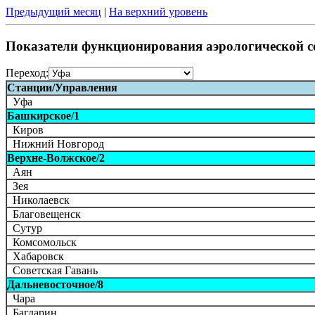
Предыдущий месяц
|
На верхний уровень
Показатели функционирования аэрологической с
Переход:
Станции/Управления
Уфа
Башкирское/1
Киров
Нижний Новгород
Верхне-Волжское/2
Аян
Зея
Николаевск
Благовещенск
Сутур
Комсомольск
Хабаровск
Советская Гавань
Дальневосточное/8
Чара
Багдарин