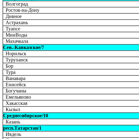
Волгоград
Ростов-на-Дону
Дивное
Астрахань
Туапсе
МинВоды
Махачкала
Сев.-Кавказское/7
Норильск
Туруханск
Бор
Тура
Ванавара
Енисейск
Богучаны
Емельяново
Хакасская
Кызыл
Среднесибирское/10
Казань
респ.Татарстан/1
Ивдель