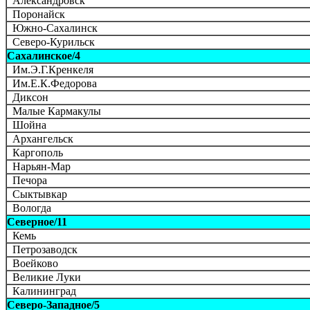
Александровск
Поронайск
Южно-Сахалинск
Северо-Курильск
Сахалинское/4
Им.Э.Г.Кренкеля
Им.Е.К.Федорова
Диксон
Малые Кармакулы
Шойна
Архангельск
Каргополь
Нарьян-Мар
Печора
Сыктывкар
Вологда
Северное/11
Кемь
Петрозаводск
Воейково
Великие Луки
Калининград
Северо-Западное/5