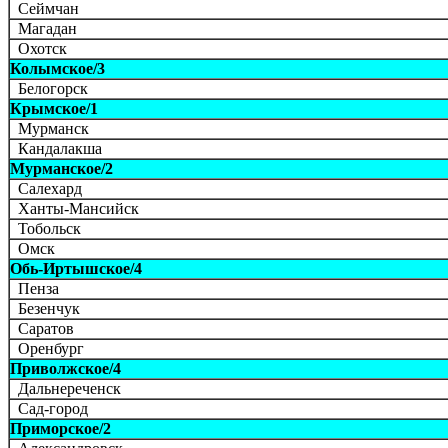
Сеймчан
Магадан
Охотск
Колымское/3
Белогорск
Крымское/1
Мурманск
Кандалакша
Мурманское/2
Салехард
Ханты-Мансийск
Тобольск
Омск
Обь-Иртышское/4
Пенза
Безенчук
Саратов
Оренбург
Приволжское/4
Дальнереченск
Сад-город
Приморское/2