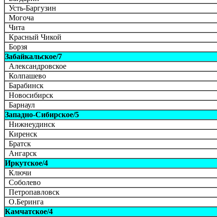
Усть-Баргузин
Могоча
Чита
Красный Чикой
Борзя
Забайкальское/7
Александровское
Колпашево
Барабинск
Новосибирск
Барнаул
Западно-Сибирское/5
Нижнеудинск
Киренск
Братск
Ангарск
Иркутское/4
Ключи
Соболево
Петропавловск
О.Беринга
Камчатское/4