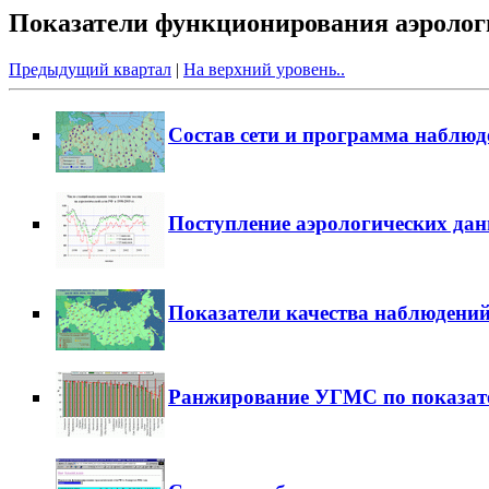
Показатели функционирования аэрологич
Предыдущий квартал
|
На верхний уровень..
Состав сети и программа наблюд
Поступление аэрологических да
Показатели качества наблюдени
Ранжирование УГМС по показат