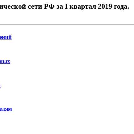
еской сети РФ за I квартал 2019 года.
ений
нных
й
елям