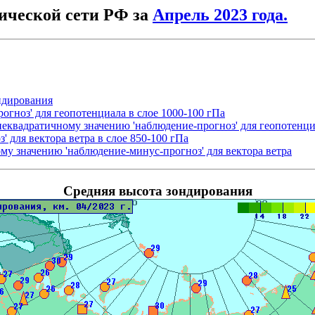
ической сети РФ за
Апрель 2023 года.
ндирования
огноз' для геопотенциала в слое 1000-100 гПа
неквадратичному значению 'наблюдение-прогноз' для геопотенц
 для вектора ветра в слое 850-100 гПа
му значению 'наблюдение-минус-прогноз' для вектора ветра
Средняя высота зондирования