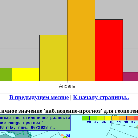
В предыдущем месяце
|
К началу страницы..
ичное значение 'наблюдение-прогноз' для геопотен