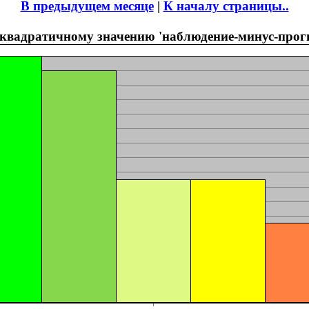
В предыдущем месяце
|
К началу страницы..
квадратичному значению 'наблюдение-минус-прогноз