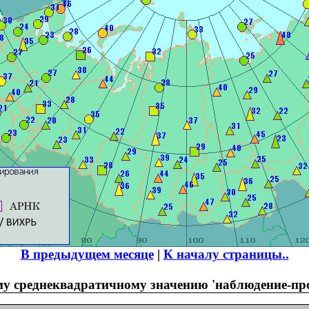
В предыдущем месяце
|
К началу страницы..
у среднеквадратичному значению 'наблюдение-прог