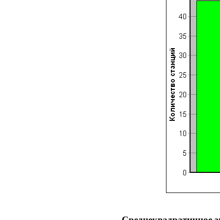
Cреднеквадратичное зн