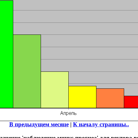
В предыдущем месяце
|
К началу страницы..
ачение 'наблюдение-минус-прогноз' для вектора ве