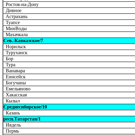
Ростов-на-Дону
Дивное
Астрахань
Туапсе
МинВоды
Махачкала
Сев.-Кавказское/7
Норильск
Туруханск
Бор
Тура
Ванавара
Енисейск
Богучаны
Емельяново
Хакасская
Кызыл
Среднесибирское/10
Казань
респ.Татарстан/1
Ивдель
Пермь