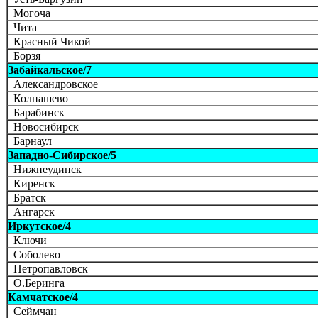
Могоча
Чита
Красный Чикой
Борзя
Забайкальское/7
Александровское
Колпашево
Барабинск
Новосибирск
Барнаул
Западно-Сибирское/5
Нижнеудинск
Киренск
Братск
Ангарск
Иркутское/4
Ключи
Соболево
Петропавловск
О.Беринга
Камчатское/4
Сеймчан