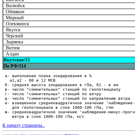
Вилюйск
Оймякон
Мирный
Олекминск
Якутск
Черский
Зырянка
Витим
Алдан
Якутское/15
По РФ/114
 а- выполнение плана зондирования в %

   а1,а2 - 00 и 12 МСВ  

 б- средняя высота зондирования в гПа, б1 - в км  

 в- число "сомнительных" станций по геопотенциалу

 г- число "сомнительных" станций по ветру

 д- число "сомнительных" станций по направлению ветра

 е- взвешенное среднеквадратичное значение 'наблюдение-
    для геопотенциала в слое 1000-100 гПа, гпм

 ж- среднеквадратичное значение 'наблюдение-минус-прогн
К началу страницы..