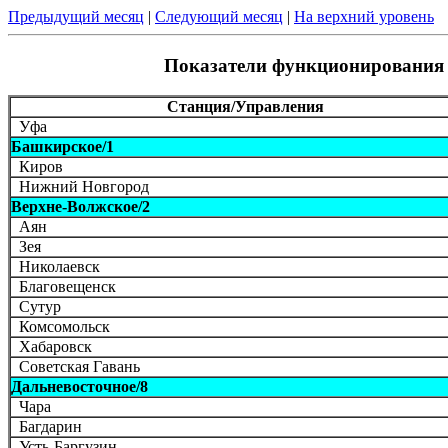
Предыдущий месяц
|
Следующий месяц
|
На верхний уровень
Показатели функционирования 
Станция/Управления
Уфа
Башкирское/1
Киров
Нижний Новгород
Верхне-Волжское/2
Аян
Зея
Николаевск
Благовещенск
Сутур
Комсомольск
Хабаровск
Советская Гавань
Дальневосточное/8
Чара
Багдарин
Усть-Баргузин