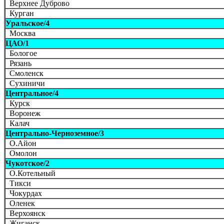
Верхнее Дуброво
Курган
Уральское/4
Москва
ЦАО/1
Бологое
Рязань
Смоленск
Сухиничи
Центральное/4
Курск
Воронеж
Калач
Центрально-Черноземное/3
О.Айон
Омолон
Чукотское/2
О.Котельный
Тикси
Чокурдах
Оленек
Верхоянск
Жиганск