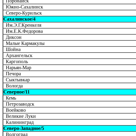
Поронайск
Южно-Сахалинск
Северо-Курильск
Сахалинское/4
Им.Э.Г.Кренкеля
Им.Е.К.Федорова
Диксон
Малые Кармакулы
Шойна
Архангельск
Каргополь
Нарьян-Мар
Печора
Сыктывкар
Вологда
Северное/11
Кемь
Петрозаводск
Воейково
Великие Луки
Калининград
Северо-Западное/5
Волгоград