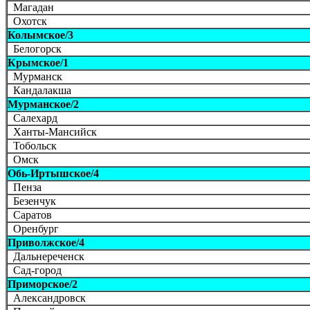
Магадан
Охотск
Колымское/3
Белогорск
Крымское/1
Мурманск
Кандалакша
Мурманское/2
Салехард
Ханты-Мансийск
Тобольск
Омск
Обь-Иртышское/4
Пенза
Безенчук
Саратов
Оренбург
Приволжское/4
Дальнереченск
Сад-город
Приморское/2
Александровск