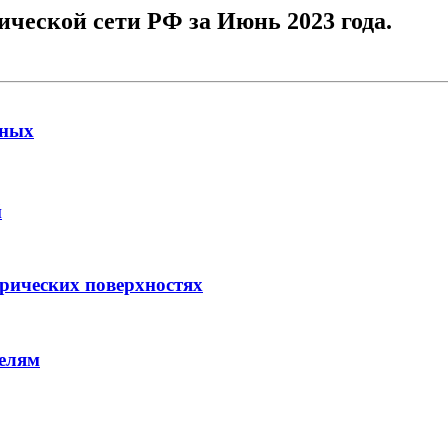
ческой сети РФ за Июнь 2023 года.
нных
й
арических поверхностях
елям