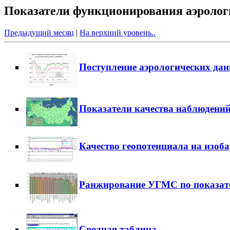
Показатели функционирования аэрологи
Предыдущий месяц
|
На верхний уровень..
Поступление аэрологических да
Показатели качества наблюдени
Качество геопотенциала на изоб
Ранжирование УГМС по показат
Сводная таблица