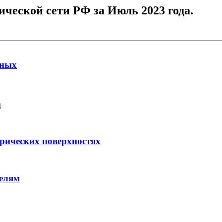
ческой сети РФ за Июль 2023 года.
нных
й
арических поверхностях
елям