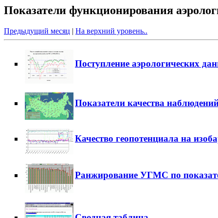
Показатели функционирования аэрологи
Предыдущий месяц
|
На верхний уровень..
Поступление аэрологических да
Показатели качества наблюдени
Качество геопотенциала на изоб
Ранжирование УГМС по показат
Сводная таблица