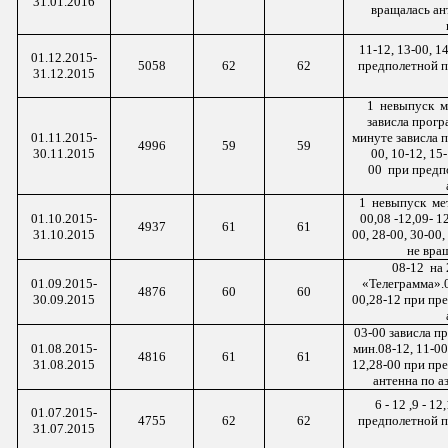
31.01.2016
вращалась ант
11-12, 13-00, 14
01.12.2015-
5058
62
62
предполетной п
31.12.2015
1 невыпуск
ме
зависла прогр
01.11.2015-
минуте зависла 
4996
59
59
30.11.2015
00, 10-12, 15-
00 при
предпо
1 невыпуск
мет
01.10.2015-
00,08 -12,09- 1
4937
61
61
31.10.2015
00, 28-00, 30-00
не вра
08-
12 на
01.09.2015-
«Телеграмма».0
4876
60
60
30.09.2015
00,28-12 при пр
03-00 зависла п
01.08.2015-
мин.08-12, 11-00
4816
61
61
31.08.2015
12,28-00 при пр
антенна по а
6 - 12 ,9 - 12
01.07.2015-
4755
62
62
предполетной п
31.07.2015