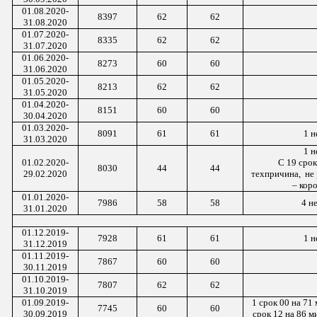
01.0
8
.2020-
8397
62
62
31.0
8
.2020
01.0
7
.2020-
8335
62
62
31.0
7
.2020
01.06.2020-
8273
60
60
31.06.2020
01.0
5
.2020-
8213
62
62
3
1
.0
5
.2020
01.0
4
.2020-
8151
60
60
3
0
.0
4
.2020
01.0
3
.2020-
8091
61
61
1 н
31
.0
3
.2020
1 н
01.0
2
.2020-
С 19 сро
8030
44
44
29
.0
2
.2020
техпричина
, не
– кор
01.
01
.
2020-
7986
58
58
4
не
31.
01
.20
20
01.1
2
.2019-
7928
6
1
6
1
1 н
3
1
.1
2
.2019
01.1
1
.2019-
7867
60
60
3
0
.1
1
.2019
01.
10
.2019-
7807
62
62
3
1
.
10
.2019
01.09.2019-
1 срок 00 на 71 
7745
60
60
30.09.2019
срок 12 на 86 м