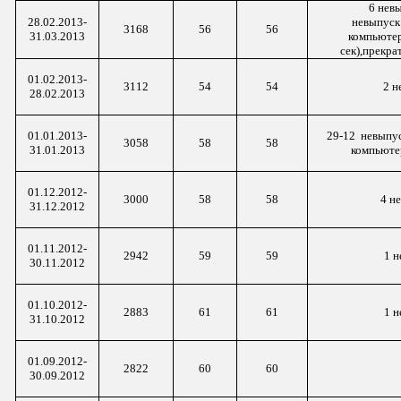
6 невы
28.02.2013-
невыпус
3168
56
56
31.03.2013
компьютер
сек
),прекра
01.02.2013-
3112
54
54
2 н
28.02.2013
01.01.2013-
29-
12 невыпу
3058
58
58
31.01.2013
компьютер
01.12.2012-
3000
58
58
4
не
31.12.2012
01.11.2012-
2942
59
59
1 н
30.11.2012
01.10.2012-
2883
61
61
1 н
31.10.2012
01.09.2012-
2822
60
60
30.09.2012