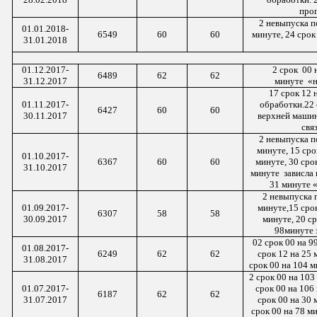
про
2
невыпуска по
01.
01
.201
8
-
6549
60
60
минуте, 24 срок
3
1
.
01
.201
8
01.1
2
.2017-
2
срок 00
н
6489
62
62
3
1
.1
2
.2017
минуте «
17 срок 12 
01.1
1
.2017-
обработки.22 
6427
60
60
3
0
.1
1
.2017
верхней машин
свя
2 невыпуска п
минуте, 15 сро
01.
10
.2017-
6367
60
60
минуте, 30 срок
3
1
.
10
.2017
минуте зависла 
31 минуте «
2 невыпуска 
01.0
9
.2017-
минуте,15 срок
6307
58
58
3
0
.0
9
.2017
минуте, 20 ср
98минуте 
02 срок 00 на 9
01.08.2017-
6249
62
62
срок 12 на 25 
31.08.2017
срок 00 на 104 
2 срок 00 на 103
01.07.2017-
срок 00 на 106
6187
62
62
31.07.2017
срок 00 на 30 
срок 00 на 78 м