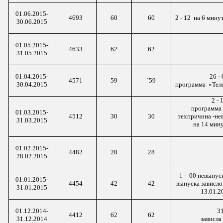
01.06.2015-
4693
60
60
2 -
12 на
6 минут
30.06.2015
01.05.2015-
4633
62
62
31.05.2015
01.04.2015-
26 -
4571
59
`59
30.04.2015
программа «
Тел
2 -
программа
01.03.2015-
4512
30
30
техпричина
-
не
31.03.2015
на 14 мин
01.02.2015-
4482
28
28
28.02.2015
1
- 00
невыпуск
01.01.2015-
4454
42
42
выпуска зависло
31.01.2015
13.01.20
01.12.2014-
31
4412
62
62
31.12.2014
зависл