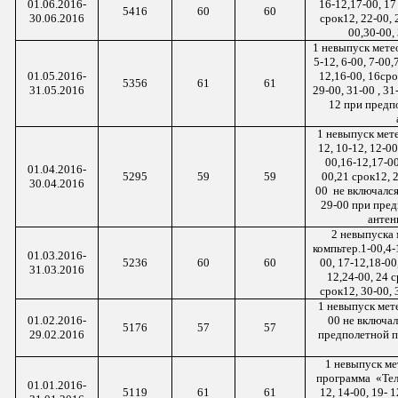
01.06.2016-
16-12,17-00, 17
5416
60
60
30.06.2016
срок12, 22-00, 
00,30-00, 
1 невыпуск метео
5-12, 6-00, 7-00,
01.05.2016-
12,16-00, 16сро
5356
61
61
31.05.2016
29-00, 31-
00 ,
31-
12 при предп
1 невыпуск мете
12, 10-12, 12-0
00,16-12,17-00
01.04.2016-
5295
59
59
00,21 срок12, 2
30.04.2016
00 не
включался 
29-00 при пред
антен
2 невыпуска 
компьтер.1-00,4-
01.03.2016-
5236
60
60
00, 17-12,18-00
31.03.2016
12,24-00, 24 
срок12, 30-00, 
1 невыпуск мете
01.02.2016-
00 не включал
5176
57
57
29.02.2016
предполетной п
1 невыпуск ме
программа «
Тел
01.01.2016-
5119
61
61
12, 14-00, 19-
1