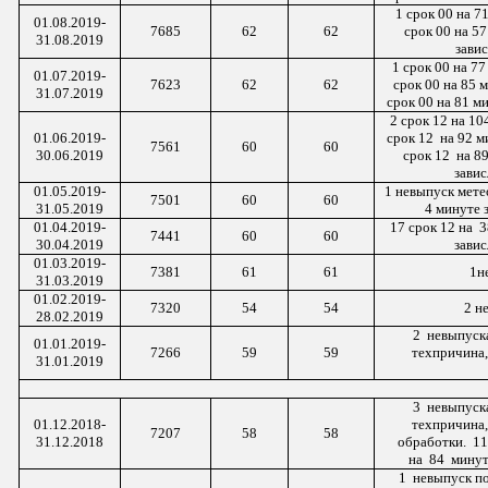
1 срок 00 на 7
01.08.2019-
7685
62
62
срок 00 на 57
31.08.2019
зави
1 срок 00 на 77
01.07.2019-
7623
62
62
срок 00 на 85 м
31.07.2019
срок 00 на 81 м
2 срок 12 на 10
01.0
6
.2019-
срок 12 на 92 м
7561
60
60
3
0
.0
6
.2019
срок 12 на 89
завис
01.0
5
.2019-
1 невыпуск мете
7501
60
60
3
1
.0
5
.2019
4 минуте 
01.0
4
.2019-
17 срок 12
на 3
7441
60
60
3
0
.0
4
.2019
завис
01.
03
.2019-
7381
61
61
1
н
31
.0
3
.2019
01.02.2019-
7320
54
54
2 н
28.02.2019
2 невыпуск
01.
01
.201
9
-
7266
59
59
техпричина
31.
01
.201
9
3 невыпуск
01.1
2
.2018-
техпричина
7207
58
58
3
1
.1
2
.2018
обработки. 1
на 84
минуте
1 невыпуск
по