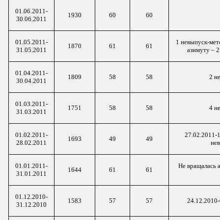
01.06.2011-
1930
60
60
30.06.2011
01.05.2011-
1 невыпуск-
мет
1870
61
61
31.05.2011
азимуту – 2
01.04.2011-
1809
58
58
2 н
30.04.2011
01.03.2011-
1751
58
58
4 н
31.03.2011
01.02.2011-
27.02.2011-
1693
49
49
28.02.2011
не
01.01.2011-
Не вращалась а
1644
61
61
31.01.2011
01.12.2010-
1583
57
57
24.12.2010-
31.12.2010