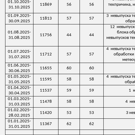
01.10.2025-
11869
56
56
техпричина
, 
31.10.2025
01.0
9
.2025-
3
невыпуска
т
11813
57
57
3
0
.0
9
.2025
обра
12
невыпуск
01.08.2025-
блока об
117
56
44
44
31.08.2025
невыпусков
те
4
невыпуска
т
01.07.2025-
11
712
57
57
обработки 
31.
0
7
.
2025
метео
01.0
6
.2025-
11655
60
60
30.
06.
2025
01.05.2025-
4
невыпуска
т
11595
58
58
31.05.2025
обраб
01.04.2025-
11537
59
59
1
30.04.2025
01.03.2025-
11478
58
58
4
не
31.03.2025
01.02.2025-
11420
53
53
3
не
28.02.2025
01.01.2025-
11367
62
62
31.01.2025