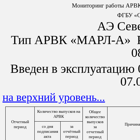
Мониторинг работы АРВК,
ФГБУ «С
АЭ Сев
Тип АРВК «МАРЛ
-
А»
0
Введен в эксплуатацию
07.
на верхний уровень...
Количество выпусков на
Общее
АРВК
количество
Отчетный
выпусков
Причина
со дня
за
период
за
подписания
отчётный
отчетный
акта
период
период