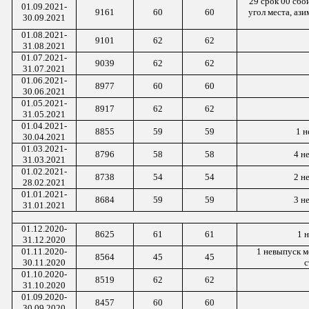
29 срок 00 сбо
01.09.2021-
9161
60
60
угол места, ази
30.09.2021
01.08.2021-
9101
62
62
31.08.2021
01.0
7
.2021-
9039
62
62
3
1
.0
7
.2021
01.0
6
.2021-
8977
60
60
3
0
.0
6
.2021
01.0
5
.2021-
8917
62
62
3
1
.0
5
.2021
01.0
4
.2021-
8855
59
59
1
н
3
0
.0
4
.2021
01.0
3
.2021-
8796
58
58
4
н
31
.0
3
.2021
01.02.2021-
8738
54
54
2 н
28.02.2021
01.
01
.202
1
-
8684
59
59
3
не
3
1.
01
.202
1
01.1
2
.2020-
8625
61
61
1 
3
1
.1
2
.2020
01.1
1
.2020-
1 невыпуск м
85
6
4
4
5
4
5
3
0
.1
1
.2020
с
01.
10
.2020-
8519
62
62
3
1
.
10
.2020
01.0
9
.2020-
8457
60
60
3
0
.0
9
.2020