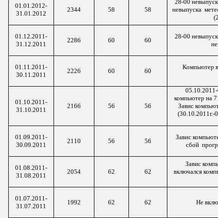
28-00
невыпуск 
01.01.2012-
2344
58
58
невыпуска мете
31.01.2012
(
01.12.2011-
28-00
невыпуск 
2286
60
60
31.12.2011
не
01.11.2011-
Компьютер в
2226
60
60
30.11.2011
05.10.2011
компьютер на 71
01.10.2011-
2166
56
56
Завис компью
31.10.2011
(30.10.2011г.-
01.09.2011-
Завис компьюте
2110
56
56
30.09.2011
сбой прог
Завис комп
01.08.2011-
2054
62
62
включался ком
31.08.2011
01.07.2011-
1992
62
62
Не вклю
31.07.2011