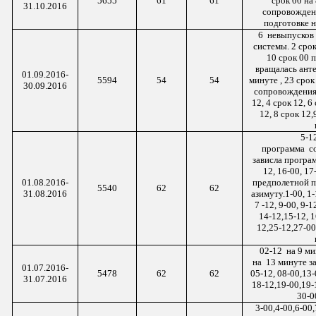
5655
61
61
срок 00 на
31.10.2016
сопровождени
подготовке н
6 невыпусков
системы. 2 срок 
10 срок 00 
вращалась анте
01.09.2016-
5594
54
54
минуте , 23 сро
30.09.2016
сопровождения 
12, 4 срок 12, 6
12, 8 срок 12,
5-
1
программа с
зависла програм
12, 16-00, 17
01.08.2016-
предполетной п
5540
62
62
31.08.2016
азимуту.1-00, 1-1
7 -12, 9-00, 9-1
14-12,15-12, 1
12,25-12,27-00
02-
12 на
9
ми
на 13
минуте за
01.07.2016-
5478
62
62
05-12, 08-00,13-
31.07.2016
18-12,19-00,19-1
30-0
3-00,4-00,6-00,