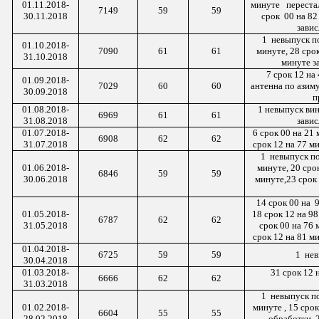
01.1
1
.2018-
минуте перестал
7149
59
59
3
0
.1
1
.2018
срок 00
на 82
завис
1
невыпуск
по
01.10.2018-
7090
61
61
минуте, 28 срок
31.10.2018
минуте з
7 срок 12 на
01.0
9
.2018-
7029
60
60
антенна по азиму
3
0
.0
9
.2018
п
01.0
8
.2018-
1 невыпуск вин
6969
61
61
31.0
8
.2018
завис
01.0
7
.2018-
6 срок 00 на 21
6908
62
62
3
1
.0
7
.2018
срок 12 на 77 м
1
невыпуск
по
01.0
6
.2018-
минуте, 20 срок
6846
59
59
3
0
.0
6
.2018
минуте,23 срок
14 срок 00 на 9
01.
05
.2018-
18 срок 12 на 98
6787
62
62
3
1
.0
5
.2018
срок 00 на 76 
срок 12 на 81 м
01.0
4
.2018-
6725
59
59
1
не
3
0
.0
4
.2018
01.03.2018-
31 срок 12 
6666
62
62
31.03.2018
1
невыпуск
по
01.0
2
.2018-
минуте ,
15 срок
6604
55
55
28
.0
2
.2018
обработки. 