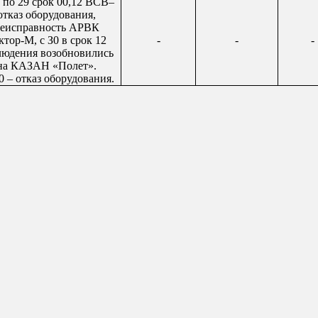
 по 29 срок 00,12 ВСВ–
отказ оборудования,
еисправность АРВК
ктор-М, с З0 в срок 12
-
-
-
людения возобновились
на КАЗАН «Полет».
0 – отказ оборудования.