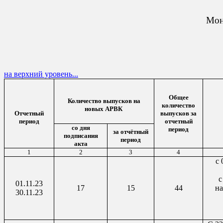
Мон
на верхний уровень...
Общее
Количество выпусков на
количество
новых АРВК
Отчетный
выпусков за
период
отчетный
со дня
период
за отчётный
подписания
период
акта
1
2
3
4
с 
с
01.11.23
17
15
44
н
30.11.23