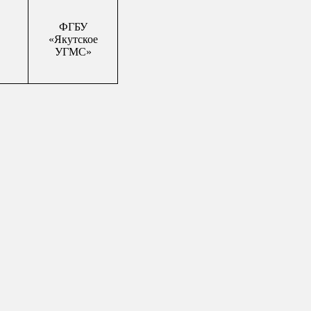
ФГБУ
«Якутское
УГМС»