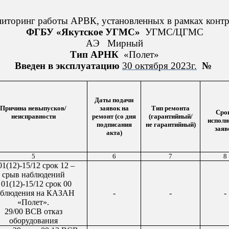
иторинг работы АРВК, установленных в рамках контр
ФГБУ «Якутское УГМС»
УГМС/ЦГМС
АЭ
Мирный
Тип АР
Н
К
«
Полет
»
Введен в эксплуатацию
30 октября
20
23
г.
№
Даты подачи
Причина невыпусков/
заявок на
Тип ремонта
Сро
неисправности
ремонт (со дня
(гарантийный/
исполн
подписания
не гарантийный)
заяв
акта)
5
6
7
8
01(12)-15/12 срок 12 –
срыв наблюдений
 01(12)-15/12 срок 00
аблюдения на КАЗАН
-
-
-
«Полет».
29/00 ВСВ отказ
оборудования