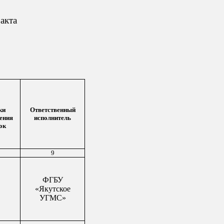
акта
ки
Ответственный
ения
исполнитель
ок
9
ФГБУ
«Якутское
УГМС»