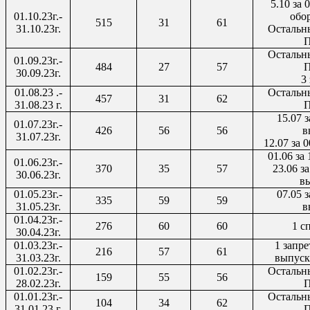
5.10 за
01.10.23г.-
обо
515
31
61
31.10.23г.
Остальн
П
Остальн
01.09.23г.-
484
27
57
П
30.09.23г.
3
01.08.23
.-
Остальн
457
31
62
31.08.23 г.
П
15.07 з
01.07.23г.-
4
26
56
56
в
31.07.23г.
12.07 за 
01.06 за 
01.06.23г.-
370
35
57
23.06 з
30.06.23г.
в
01.05.23г.-
07.05 з
335
59
59
31.05.23г.
в
01.04.23г.-
276
60
60
1 с
30.04.23г.
01.03.23г.-
1 запре
21
6
57
61
31.03.23г.
выпуск
01.02.23г.-
Остальн
159
55
56
28.02.23г.
П
01.01.23г.-
Остальн
104
34
62
31.01.23 г.
П