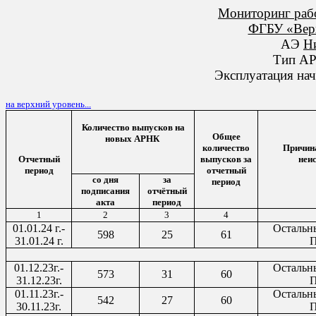
Мониторинг раб
ФГБУ «Вер
АЭ
Н
Тип А
Эксплуатация нач
на верхний уровень...
Количество выпусков на
Общее
новых АРНК
количество
Причин
Отчетный
выпусков за
неи
период
отчетный
со дня
за
период
подписания
отчётный
акта
период
1
2
3
4
01.01.24 г.-
Остальн
598
25
61
31.01.24 г.
П
01.12.23г.-
Остальн
573
31
60
31.12.23г.
П
01.11.23г.-
Остальн
542
27
60
30.11.23г.
П