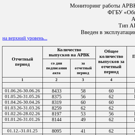
Мониторинг работы АРВК,
ФГБУ «Об
А
Тип А
Введен в эксплуатац
на верхний уровень...
Количество
Общее
выпусков на АРВК
количество
П
Отчетный
выпусков за
со дня
за
период
отчетный
подписания
отчетный
период
акта
период
1
2
3
4
01.06.26-30.06.26
8433
58
60
01.05.26-31.05.26
8375
56
62
01.04.26-30.04.26
8319
60
60
01.03.26-31.03.26
8259
62
62
01.02.26-28.02.26
8197
53
56
01.01.26-31.01.26
8144
49
62
01.12.-31.01.25
8095
41
62