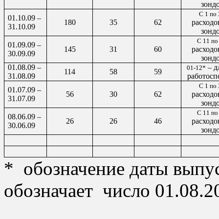
зонд
С 1 по 
01.10.09 –
180
35
62
расходо
31.10.09
зонд
С 11 по
01.09.09 –
145
31
60
расходо
30.09.09
зонд
01.08.09 –
– д
01-12*
114
58
59
31.08.09
работосп
С 1 по 
01.07.09 –
56
30
62
расходо
31.07.09
зонд
С 11 по
08.06.09 –
26
26
46
расходо
30.06.09
зонд
*
обозначение даты выпус
обозначает
число 01.08.2