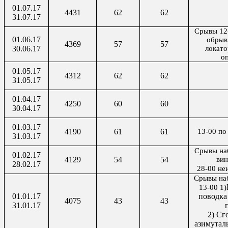
01.07.17
4431
62
62
31.07.17
Срывы 12-
01.06.17
обрыв
4369
57
57
30.06.17
локато
о
01.05.17
4312
62
62
31.05.17
01.04.17
4250
60
60
30.04.17
01.03.17
4190
61
61
13-00 по
31.03.17
Срывы на
01.02.17
4129
54
54
вин
28.02.17
28-00 не
Срывы наб
13-00 1)
01.01.17
поводка
4075
43
43
31.01.17
2) Сг
азимуталь