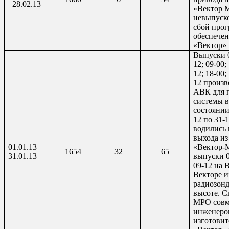
28.02.13
«Вектор 
невыпуско
сбой про
обеспече
«Вектор»
Выпуски 0
12; 09-00;
12; 18-00;
12 произв
АВК для 
системы в
состоянии
12 по 31-
водились 
выхода и
01.01.13
«Вектор-
1654
32
65
31.01.13
выпуски 
09-12 на 
Векторе и
радиозонд
высоте. 
МРО совм
инженеро
изготовит