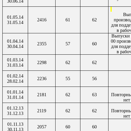
30.06.14
Вып
01.05.14
2416
61
62
произво
31.05.14
для подд
в рабо
Выпуски 0
01.04.14
00 произ
2355
57
60
30.04.14
для подд
в рабо
01.03.14
2298
62
62
31.03.14
01.02.14
2236
55
56
28.02.14
01.01.14
2181
62
63
Повторны
31.01.14
нет
01.12.13
2119
62
62
Повторны
31.12.13
нет
01.11.13
2057
60
60
30.11.13