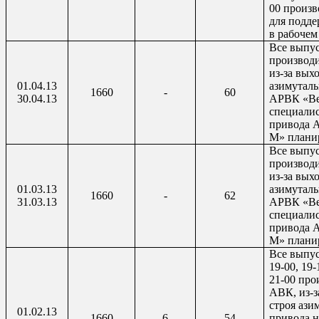
00 произ
для подд
в рабочем
Все выпу
производ
из-за выхо
01.04.13
азимуталь
1660
-
60
30.04.13
АРВК «Ве
специалис
привода 
М» планир
Все выпу
производ
из-за выхо
01.03.13
азимуталь
1660
-
62
31.03.13
АРВК «Ве
специалис
привода 
М» плани
Все выпус
19-00, 19-
21-00 про
АВК, из-з
строя ази
01.02.13
1660
6
54
привода 