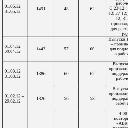
рабоч
01.05.12
С 23-12 ; 
1491
48
62
31.05.12
12; 27-12;
12; 3
произво
для расх
ра
Выпуски 1
– произв
01.04.12
1443
57
60
для подд
30.04.12
в рабо
Выпуски
производи
01.03.12
1386
60
62
поддерж
31.03.12
рабоч
Выпуски
производи
01.02.12 –
1326
56
58
поддерж
29.02.12
рабоче
4-00
повтор
«АВК»