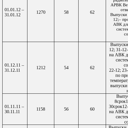
радиозо
АРВК Век
01.0
1
.12 –
отв
1270
58
62
31.0
1
.12
Выпуски 
12;– пр
АВК дл
систе
с
Выпуски 
12; 31-12
на АВК д
систе
01.12.11 –
со
1212
54
62
31.12.11
22-12; 23-
по пр
температ
выпуски
Выпус
8срок1
01.11.11 –
30срок12
1158
56
60
30.11.11
на АВК д
систе
с
Выпуски 1