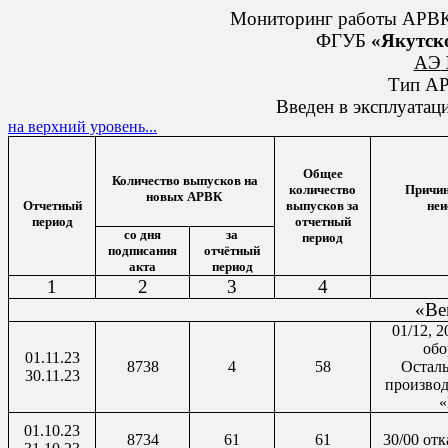
Мониторинг работы АРВК,
ФГУБ
«Якутск
АЭ
Тип А
Введен в эксплуата
на верхний уровень...
Общее
Количество выпусков на
количество
Причин
новых АРВК
Отчетный
выпусков за
неи
период
отчетный
со дня
за
период
подписания
отчётный
акта
период
1
2
3
4
«Ве
01/12, 
обо
01.11.23
8738
4
58
Остал
30.11.23
произво
«
01.10.23
8734
61
61
30/00 от