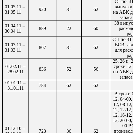
C
1 по
3
01.05.11 –
выпуски
920
31
62
31.05.11
на АВК д
запаса
38 выпус
01.04.11 –
889
22
60
расход
30.04.11
ра
С 1 по 31
01.03.11 –
ВСВ
- 
867
31
62
31.03.11
для расх
ра
25, 26 и
2
01.02.11 –
сроки 12
836
52
56
28.02.11
на АВК д
запаса
01.01.11 –
784
62
62
31.01.11
В сроки 0
12, 04-00,
12, 08-12,
12, 12-12,
12, 16-12,
12, 20-00,
00 В
01.12.10 –
723
36
62
производ