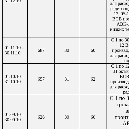
31.12.10
для расхо
радиозон
12, 05-1
ВСВ про
АВК-1
низких т
С 1 по 3
12 
01.11.10 –
687
30
60
произво
30.11.10
для расхо
рад
С 1 по 12
31 октя
01.10.10 –
ВСВ
657
31
62
31.10.10
производ
для расхо
ра
С 1 по 
срок
в
01.09.10 –
произ
626
30
60
30.09.10
АВ