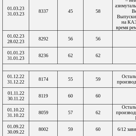
– не
азимуталь
01.03.23
8337
45
58
В
31.03.23
Выпуски
на КА
время ре
01.02.23
8292
56
56
28.02.23
01.01.23
8236
62
62
31.01.23
01.12.22
Остал
8174
55
59
31.12.22
производ
01.11.22
8119
60
60
30.11.22
Остал
01.10.22
8059
57
62
производ
31.10.22
01.09.22
8002
59
60
6/12 зав
30.09.22