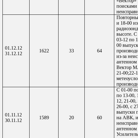
«Вектор»
поисками
неисправ
Повторны
и 18-00 из
радиозонд
высоте. С 
03-12 по 1
00 выпус
01.12.12
1622
33
64
производ
31.12.12
из-за неи
антенном
Вектор М
21-00;22-
метеоусл
производ
С 01-00 по
по 13-00, 
12, 21-00,
26-00, с 2
выпуски 
01.11.12
1589
20
60
на АВК, и
30.11.12
неисправн
антенном 
Усилител