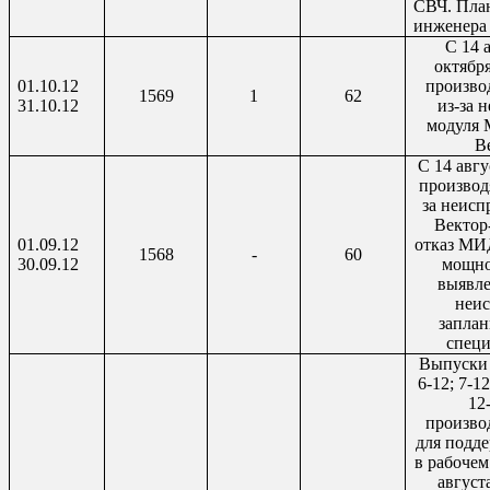
СВЧ. Пла
инженера
С 14 
октябр
01.10.12
произво
1569
1
62
31.10.12
из-за 
модуля
В
С 14 авгу
производ
за неис
Вектор
01.09.12
отказ МИ
1568
-
60
30.09.12
мощно
выявл
неис
заплан
спец
Выпуски 1
6-12; 7-12
12
произво
для подд
в рабочем
август