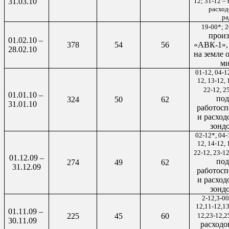
31.03.10
12; 31-12 –
расход
ра
19-00*; 
произ
01.02.10 –
378
54
56
«АВК-1», 
28.02.10
на земле 
ми
01-12, 04-12
12, 13-12, 
22-12, 2
01.01.10 –
под
324
50
62
31.01.10
работос
и расход
зонд
02-12*, 04-1
12, 14-12, 
22-12, 23-12
01.12.09 –
под
274
49
62
31.12.09
работос
и расход
зонд
2-12,3-00
12,11-12,13
01.11.09 –
225
45
60
12,23-12,2
30.11.09
расходо