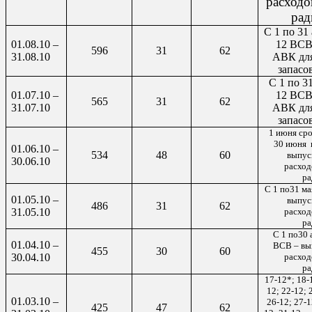
расходо
рад
С 1 по 31
01.08.10 –
12 ВСВ
596
31
62
31.08.10
АВК для
запасо
С 1 по 3
01.07.10 –
12 ВСВ
565
31
62
31.07.10
АВК для
запасо
1 июня сро
30 июня
01.06.10 –
534
48
60
выпус
30.06.10
расход
ра
С 1 по31 ма
01.05.10 –
выпус
486
31
62
31.05.10
расход
ра
С 1 по30 
01.04.10 –
ВСВ – вы
455
30
60
30.04.10
расход
ра
17-12*; 18-1
12; 22-12; 
01.03.10 –
26-12; 27-1
425
47
62