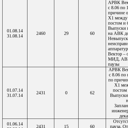
АРВК Век
с 8.06 по 
причине о
X
1 между
постом и 
Выпуски 
01.08.14
2460
29
60
на АВК до
31.08.14
Невыпуск:
неисправ
аппарату
Вектор – 
МИД, АВК
паузы
АРВК Век
с 8.06 по
по причин
X
1 ме
01.07.14
постом 
2431
0
62
31.07.14
Выпуски
Заплан
инжене
дека
Отсутст
01.06.14
2431
15
60
пауза. О