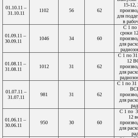
15-12, 
01.10.11 –
1102
56
62
произво
31.10.11
для подд
в рабо
С 1 по
сроки 1
01.09.11 –
1046
34
60
произво
30.09.11
для расх
радиозо
С 1 по 31
12 В
01.08.11 –
1012
31
62
произво
31.08.11
для расх
радиозо
С 1 по 31
ВСВ
01.07.11 –
981
31
62
произво
31.07.11
для расх
рад
C
1 по
3
12 в
01.06.11 –
950
30
60
произво
30.06.11
для расх
ра