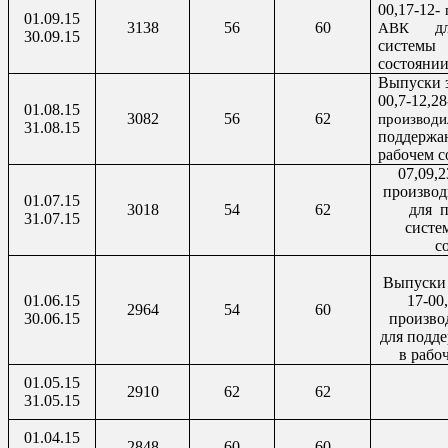
00,17-12-
п
01.09.15
3138
56
60
д
АВК
30.09.15
систем
состояни
Выпуски з
00,7-12,28
01.08.15
3082
56
62
производ
31.08.15
поддержа
рабочем с
07,09,
производ
01.07.15
3018
54
62
для
31.07.15
систе
с
Выпуски 2
01.06.15
17-00,
2964
54
60
30.06.15
произво
для подд
в рабо
01.05.15
2910
62
62
31.05.15
01.04.15
2848
60
60