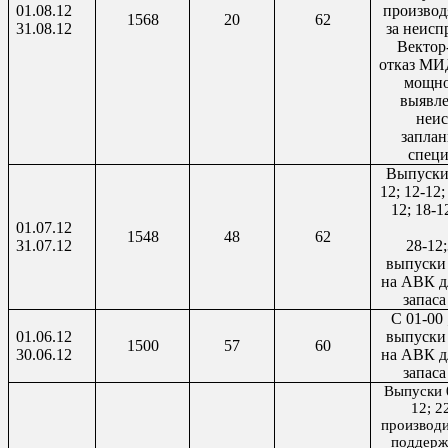
01.08.12
производ
1568
20
62
31.08.12
за неис
Вектор
отказ МИ
мощно
выявл
неис
заплан
спец
Выпуски 
12; 12-12;
12; 18-1
01.07.12
1548
48
62
31.07.12
28-12;
выпуски
на АВК д
запаса
С 01-00 ;
01.06.12
выпуски
1500
57
60
30.06.12
на АВК д
запаса
Выпуски 0
12; 2
производи
поддерж