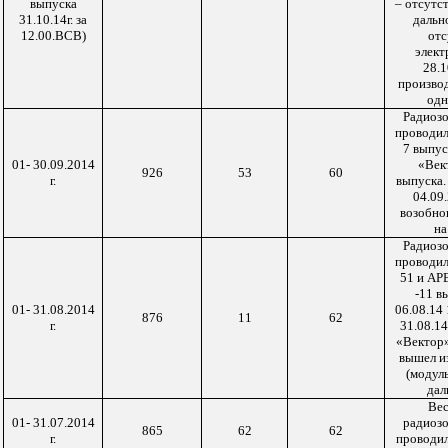
выпуска
– отсутс
31.10.14г. за
дально
12.00.ВСВ)
отс
элект
28.1
произво
одн
Радиоз
проводил
7 выпус
01- 30.09.2014
«Век
926
53
60
г.
выпуска.
04.09
возобно
н
Радиоз
проводил
51 и АР
-11 в
01- 31.08.2014
06.08.14
876
11
62
г.
31.08.1
«Вектор»
вышел и
(модул
дал
Вес
01- 31.07.2014
радиоз
865
62
62
г.
проводи