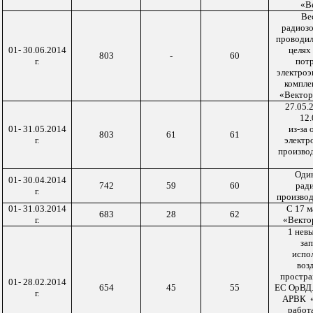
«В
Ве
радиоз
проводил
01- 30.06.2014
целях
803
-
60
г.
пот
электроэ
компле
«Вектор
27.05.2
12
01- 31.05.2014
из-за 
803
61
61
г.
электр
произво
Оди
01- 30.04.2014
742
59
60
рад
г.
производ
01- 31.03.2014
С 17 
683
28
62
г.
«Вектор
1 невы
зап
испо
воз
простра
01- 28.02.2014
654
45
55
ЕС ОрВД.
г.
АРВК
работа