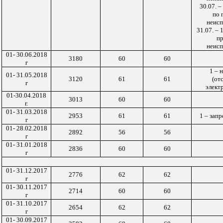
30.07. –
по 
неисп
31.07. – 
п
неисп
01- 30.06.2018
3180
60
60
г
1 – 
01- 31.05.2018
3120
61
61
(от
г
элект
01-30.04.2018
3013
60
60
г.
01- 31.03.2018
2953
61
61
1 – запр
г
01- 28.02.2018
2892
56
56
г
01- 31.01.2018
2836
60
60
г
01- 31.12.2017
2776
62
62
г
01- 30.11.2017
2714
60
60
г
01- 31.10.2017
2654
62
62
г
01- 30.09.2017