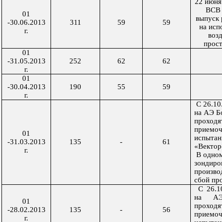
22 июня 
ВСВ 
01
выпуск 
-30.06.2013
311
59
59
на исп
г.
воз
прост
01
-31.05.2013
252
62
62
г.
01
-30.04.2013
190
55
59
г.
С 26.10
на АЭ Б
проходя
приемо
01
испыта
-31.03.2013
135
-
61
«Вектор
г.
В одном
зондиро
произво
сбой пр
С 26.1
на АЭ
01
проходя
-28.02.2013
135
-
56
приемо
г.