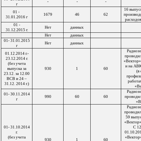
-
-
-
г
16 выпус
01 -
1679
46
62
производ
31.01.2016 г
расходов
01 -
Нет
данных
31.12.2015 г.
Нет
данных
01- 31.01.2015
Нет
данных
г
Радиоз
01.12.2014 г.-
проводи
23.12.2014 г.
«Вектор»
(без учета
и на АВК
выпуска за
930
1
60
(в
23.12. за 12.00
профил
ВСВ и 24 –
работа
31.12. 2014 г.)
«Ве
Радиоз
01- 30.11.2014
990
60
60
проводи
г
«В
Радиоз
проводил
59 выпу
«Вектор»
01- 31.10.2014
С 1
г.
01.10.20
(без учета
«Вектор»
930
1
60