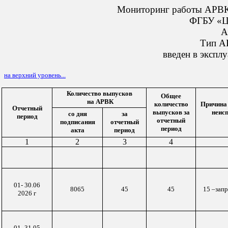
Мониторинг работы АРВК,
ФГБУ «Ц
А
Тип А
введен в экспл
на верхний уровень...
Количество выпусков
Общее
на АРВК
количество
Причина
Отчетный
выпусков за
неис
со дня
за
период
отчетный
подписания
отчетный
период
акта
период
1
2
3
4
01-
3
0.06
8065
45
45
15 –запр
20
26
г
01-
3
1.05