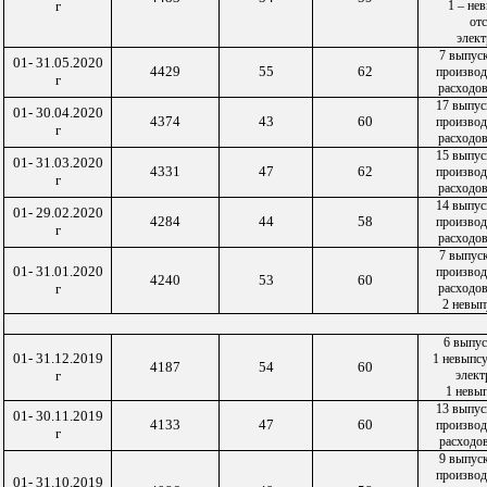
г
1 – не
от
элек
7 выпус
01- 31.05.2020
4429
55
62
производ
г
расходов
17 выпус
01- 30.04.2020
4374
43
60
производ
г
расходов
15 выпус
01- 31.03.2020
4331
47
62
производ
г
расходов
14 выпус
01- 29.02.2020
4284
44
58
производ
г
расходов
7 выпус
01- 31.01.2020
производ
4240
53
60
г
расходов
2 невып
6 выпус
01- 31.12.2019
1 невыпсу
4187
54
60
г
элект
1 невып
13 выпус
01- 30.11.2019
4133
47
60
производ
г
расходо
9 выпус
производ
01- 31.10.2019