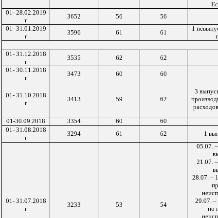
Е
01- 28.02.2019
3652
56
56
г
01- 31.01.2019
1 невыпус
3596
61
61
г
01- 31.12.2018
3535
62
62
г
01- 30.11.2018
3473
60
60
г
3 выпус
01- 31.10.2018
3413
59
62
производ
г
расходов
01-30.09.2018
3354
60
60
01- 31.08.2018
3294
61
62
1 вы
г
05.07. 
в
21.07. 
в
28.07. – 
п
неисп
01- 31.07.2018
29.07. –
3233
53
54
г
по 
неисп