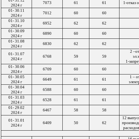
01- 31.12
7073
61
61
1-
отказ 
2024 г
01- 30.11
7012
60
60
2024 г
01- 31.10
6952
62
62
2024 г
01- 30.09
6890
60
60
2024 г
01- 31.08
6830
62
62
2024 г
2 –о
01- 31.07
6768
59
59
эл.
2024 г
1-запре
01- 30.06
6709
60
60
2024 г
01- 30.05
1 –
от
6649
61
61
2024 г
элект
01- 30.04
6588
60
60
2024 г
01- 31.03
6528
61
61
2024 г
01- 29.02
6467
58
58
2024 г
12 выпус
01- 31.01
6409
50
62
производ
2024 г
расходов
16 вы