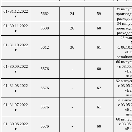
35 выпус
01- 31.12.2022
5662
24
59
производ
г
расходов
34 выпу
01- 30.11.2022
5638
26
60
производ
г
расходов
25 вып
01- 31.10.2022
5612
36
61
С 06.10
г
«Ве
возобнов
60 выпус
01- 30.09.2022
- с 03.05
5576
-
60
г
«Ве
неи
62 выпус
01- 31.08
.
2022
с 03.05
5576
-
62
г
«Ве
неи
61 выпус
01- 31.07
.
2022
с 03.05
5576
-
61
г
«Ве
неи
60 выпус
01- 30.06.2022
- с 03.05
5576
-
60
г
«Ве