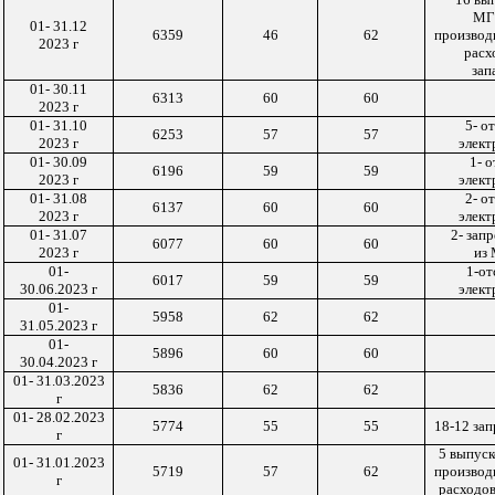
МГ
01-
31
.1
2
6359
46
62
производ
20
23
г
расх
зап
01- 30.11
6313
60
60
2023 г
01- 31.10
5- о
6253
57
57
2023 г
элект
01- 30.09
1- 
6196
59
59
2023 г
элект
01- 31.08
2- о
6137
60
60
2023 г
элект
01- 31.07
2- зап
6077
60
60
2023 г
из
01-
1-от
6017
59
59
30.06.2023 г
элект
01-
5958
62
62
31.05.2023 г
01-
5896
60
60
30.04.2023 г
01- 31.03.2023
5836
62
62
г
01- 28.02.2023
5774
55
55
18-12 зап
г
5 выпус
01- 31.01.2023
5719
57
62
производ
г
расходов