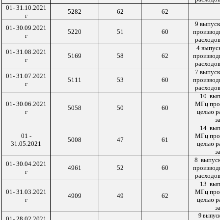
01- 31.10.2021
5282
62
62
г
9 выпус
01- 30.09.2021
5220
51
60
производ
г
расходов
4 выпус
01- 31.08.2021
5169
58
6
2
производ
г
расходов
7 выпус
01- 31.07.2021
5111
53
6
0
производ
г
расходов
10
вып
01- 30.06.2021
МГц про
5058
50
6
0
г
целью р
з
14
вып
01 -
МГц про
5008
47
61
31.05.2021
целью р
з
8
выпус
01- 30.04.2021
49
61
52
6
0
производ
г
расходов
13
вып
01-
31
.
03
.20
21
МГц про
4909
49
62
г
целью р
з
9 выпус
01- 28.02.2021