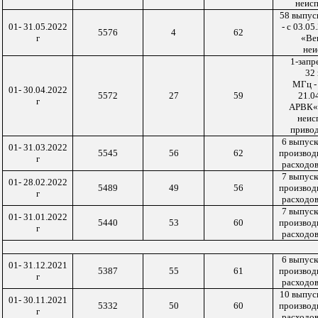
неис
58 выпус
01- 31.05
.
2022
- с 03.05
5576
4
62
г
«Ве
неи
1-запре
32
МГц - 
01- 30.04.2022
5572
27
59
21.0
г
АРВК«
неис
привод
6 выпус
01- 31.03.2022
5545
56
62
производ
г
расходов
7 выпус
01- 28.02.2022
5489
49
56
производ
г
расходов
7 выпус
01- 31.01.2022
5440
53
60
производ
г
расходов
6 выпус
01- 31.12.2021
5387
55
61
производ
г
расходов
10 выпус
01- 30.11.2021
5332
50
60
производ
г
расходов