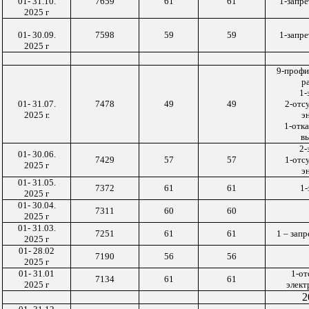
01- 31.10.
7659
61
61
1-запре
2025 г
01- 30.09.
7598
59
59
1-запре
2025 г
9-профи
р
1-
01- 31.07.
7478
49
49
2-отсу
2025 г.
э
1-
отка
в
2
-
01- 30.06.
7429
57
57
1-отсу
2025 г
э
01- 31.05.
7372
61
61
1-
2025 г
01- 30.04.
7311
60
60
2025 г
01- 31.03.
7251
61
61
1 –
запр
2025 г
01- 28.02
7190
56
56
2025 г
01- 31.01
1-
от
7134
61
61
2025 г
элект
2