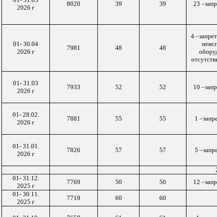
8020
39
39
23 –запр
20
26
г
4 –запрет
01- 30.04
неис
7981
48
48
2026 г
оборуд
отсутстви
01-
31
.
03
7933
52
52
10 –
запр
20
26
г
01- 28.02.
7881
55
55
1
–
запр
2026 г
01- 31.01.
7826
57
57
5
–
запр
2026 г
01- 31.12.
7769
50
50
12 –
запр
2025 г
01- 30.11.
7719
60
60
2025 г