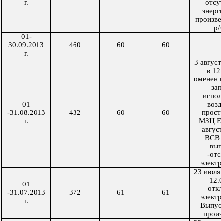
г.
отсу
энерг
произв
р/
01-
30.09.2013
460
60
60
г.
3 авгус
в 1
оменен 
за
испо
01
воз
-31.08.2013
432
60
60
прост
г.
МЗЦ Е
авгус
ВСВ 
вып
-от
элект
23 июля
12.
01
отк
-31.07.2013
372
61
61
элект
г.
Выпуск
прои