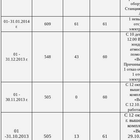
обор
Станция
1 невы
01- 31.01.2014
609
61
61
отс
г.
элект
C
10 де
12.00 
зонд
атмо
01 -
помо
548
43
60
31.12.2013 г.
«В
Причины
1 отказ 
1 от
элект
C
12 окт
вышел
01 -
комп
505
0
60
30.11.2013 г.
«В
С 12.10.
работа
C
12 ок
г. выш
компл
01
«В
-31.10.2013
505
13
61
29.10.