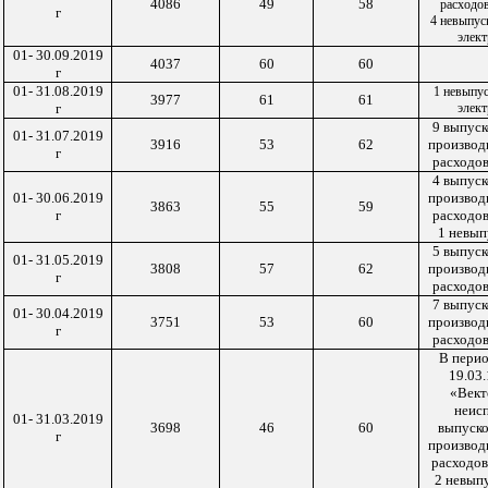
4086
49
58
расходо
г
4 невыпус
элек
01- 30.09.2019
4037
60
60
г
01- 31.08.2019
1 невыпус
3977
61
61
г
элек
9 выпус
01- 31.07.2019
3916
53
62
производ
г
расходов
4 выпус
01- 30.06.2019
производ
3863
55
59
г
расходов
1 невып
5 выпус
01- 31.05.2019
3808
57
62
производ
г
расходов
7 выпус
01- 30.04.2019
3751
53
60
производ
г
расходов
В перио
19.03.
«Вект
неисп
01- 31.03.2019
3698
46
60
выпуск
г
производ
расходов
2 невыпу